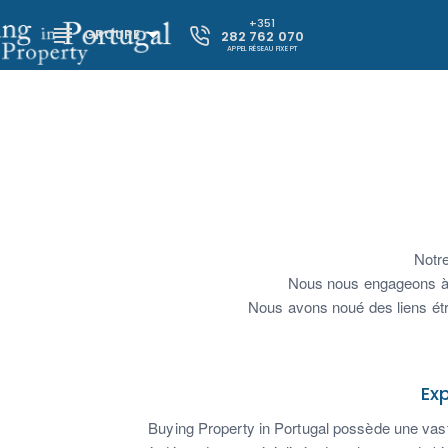
+351
GROUPE
282 762 070
APPEL RÉSEAU FIXE PT
Notre
Nous nous engageons à tr
Nous avons noué des liens étro
Ex
Buying Property in Portugal possède une vaste