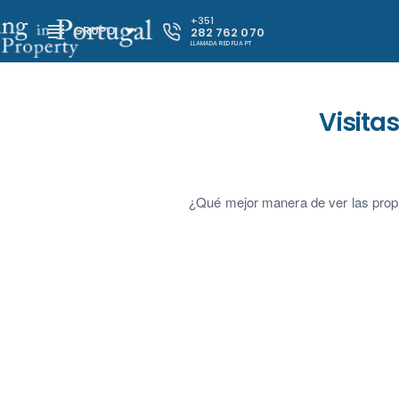
+351
GRUPO
282 762 070
LLAMADA RED FIJA PT
Visita
¿Qué mejor manera de ver las prop